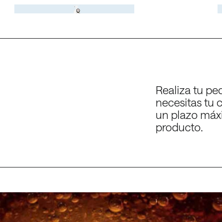
Para la carbonatación de 
bono (CO₂) alimentario
Dióxido de carbono
cervezas.
con sonda
Realiza tu pe
necesitas tu 
un plazo máxi
producto.