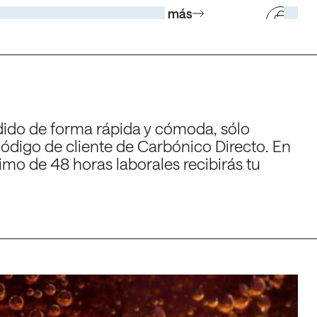
Ver más
refrescos e impulsión de
Producto de uso alimentario
Pro
 (CO₂) alimentario
SanFresh® C40
dido de forma rápida y cómoda, sólo
código de cliente de Carbónico Directo. En
mo de 48 horas laborales recibirás tu